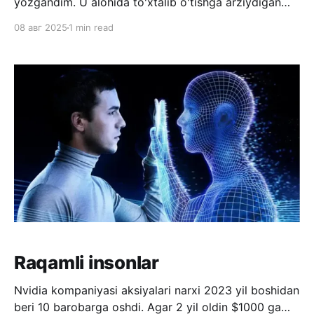
yozgandim. U alohida to'xtalib o'tishga arziydigan
loyiha. Sun’iy idrokni o’qitish uchun birinchi navbatda
08 авг 2025
1 min read
bilim (axborotlar to’plami), va hisoblash kuchi
(datamarkazlar) yetarli bo’ladi. Har qanday SI modeli
borgan sari kattaroq axborot manbalari bilan o’qitilib,
yana ham
Raqamli insonlar
Nvidia kompaniyasi aksiyalari narxi 2023 yil boshidan
beri 10 barobarga oshdi. Agar 2 yil oldin $1000 ga