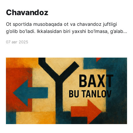
Chavandoz
Ot sportida musobaqada ot va chavandoz juftligi
g’olib bo’ladi. Ikkalasidan biri yaxshi bo’lmasa, g’alaba
qilish qiyin. Investorlar biror biznes yoki startapga pul
07 авг 2025
tikkanda g’oya (ot) va boshqaruvchi (chavandoz) ga
pul tikishadi. Ular uchun g’oya qanchalik original va
ajoyib bo’lmasin, jamoa va rahbarga ishonch