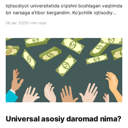
Iqtisodiyot universitetida o’qishni boshlagan vaqtimda
bir narsaga e’tibor bergandim. Ko’pchilik iqtisodiy
atamalar yoki hosidalar “resurslarning
08 авг 2025
1 min read
yetishmovchiligi yoki chellanganligi holatida” deb
boshlanar edi. Har qanday narsaning qiymati uning
cheklanganligi bilan baholanadi. Masalan, tilla yoki
olmos (brilliant) ning qimmatligi sababi - bu moddalar
tabiatda cheklangan, odamlarda kam. Bitcoin ham
shu
Universal asosiy daromad nima?