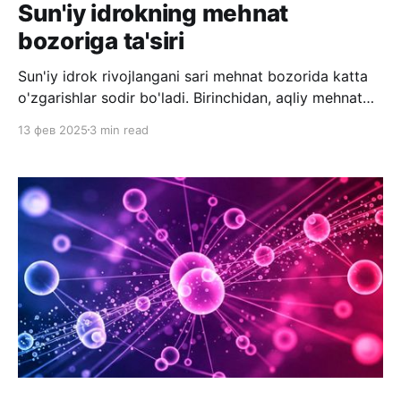
Sun'iy idrokning mehnat
bozoriga ta'siri
Sun'iy idrok rivojlangani sari mehnat bozorida katta
o'zgarishlar sodir bo'ladi. Birinchidan, aqliy mehnat
bilan band bo'ladiganlarning ko'pchilik ishlarini sun'iy
13 фев 2025
3 min read
intellekt servislari masofadan turib bajarib bera oladi.
Hozirgi kundagi rivojlanish qo'llab-quvvatlash
markazi operatorlari ishini 90% ga,