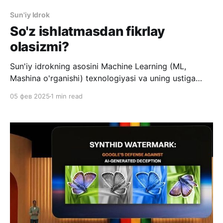
Sun'iy Idrok
​​So'z ishlatmasdan fikrlay
olasizmi?
Sun'iy idrokning asosini Machine Learning (ML,
Mashina o'rganishi) texnologiyasi va uning ustiga
qurilgan LLM (Large Language Models) tashkil qiladi.
05 фев 2025
1 min read
ML texnologiyasi 2000 yildan 2020 yilgacha sekin
rivojlanib bordi. Suratlardagi obyektlarni tanish,
boshqa obyektlar ichidan o'xshashlarini topish, rasm
va videolarda odamlarni tanib olish kabi vazifalar