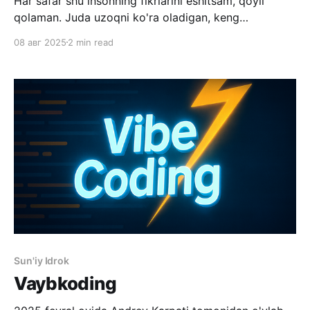
Har safar shu insonning fikrlarini eshitsam, qoyil
qolaman. Juda uzoqni ko'ra oladigan, keng
fikrlaydigan inson, haqiqiy "think tank". Afsonaviy
08 авг 2025
2 min read
Genri Kissinjer bilan Sun'iy idrok va insoniyatning
kelajagiga bag'ishlangan "Genezis" ("Genesis") hamda
"Sun'iy idrok erasi"
Sun'iy Idrok
Vaybkoding