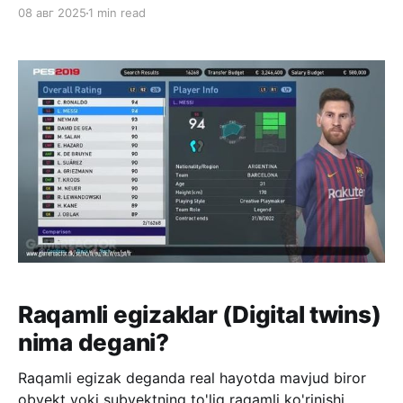
Antrophic ning Claude modellari deb sanayman.
08 авг 2025
1 min read
Chunki Dario Amadey boshchiligidagi olimlar guruhi
Claude ni birinchi versiyasidan qattiq nazoratdan
o’tkzib chiqarishni odat qilgan. Modellar yangi
“tandirdan chiqqanda”, ya’ni o’qitib bo’lingandan
keyin, savollarga javob berishga
Raqamli egizaklar (Digital twins)
nima degani?
Raqamli egizak deganda real hayotda mavjud biror
obyekt yoki subyektning to'liq raqamli ko'rinishi