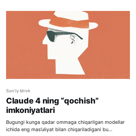
“mumtoz” (klassik) xizmat. Lekin birinchi qismi yillar
davomida transformatsiya bo’lib keldi. Oldin telefon
orqali
Sun'iy Idrok
Claude 4 ning “qochish”
imkoniyatlari
Bugungi kunga qadar ommaga chiqarilgan modellar
ichida eng mas’uliyat bilan chiqariladigani bu