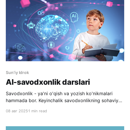
qilish haqida ma'lumotga ega emas? * Jett.uz qanday
imkoniyatlar ochmoqda va
Sun'iy Idrok
AI-savodxonlik darslari
Savodxonlik - ya'ni o'qish va yozish ko'nikmalari
hammada bor. Keyinchalik savodxonlikning sohaviy
turlari paydo bo'ldi. Raqamli savodxonlik - raqamli
08 авг 2025
1 min read
texnologiyalar, qurilmalar va dasturlar bilan ishlash
ko'nikmalari. Moliyaviy savodxonlik - moliyaviy
bilimlar, pulni boshqarish, asosiy xavfsizlik qoidalari