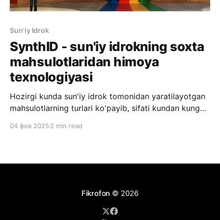
Sun'iy Idrok
SynthID - sun'iy idrokning soxta
mahsulotlaridan himoya
texnologiyasi
Hozirgi kunda sun'iy idrok tomonidan yaratilayotgan
mahsulotlarning turlari ko'payib, sifati kundan kunga
ortib bormoqda. LLM (Large Language Models) ga
04 фев 2025
2 min read
asoslangan faqat matn bilan ishlashni boshlagan
sun'iy idrok texnologiyalari bugungi kunda
hayratlanarli haqqoniy fotosuratlar, san'at asarlari,
videokliplar, hatto qo'shiqlar yaratish imkonini
Fikrofon
© 2026