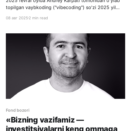
2025 fevral oyida Andrey Karpati tomonidan o'ylab
topilgan vaybkoding ("vibecoding") so'zi 2025 yil
mart oyida Merriam-Webster lug'atiga kiritildi.
08 авг 2025
2 min read
Vaybkoding - bu sun'iy idrok yordamida dastur
yaratish, kod yozish. Siz matn yoki audio formatda
nima yaratish kerakligini sun'iy idrokga
Fond bozori
«Bizning vazifamiz —
investitsiyalarni keng ommaga