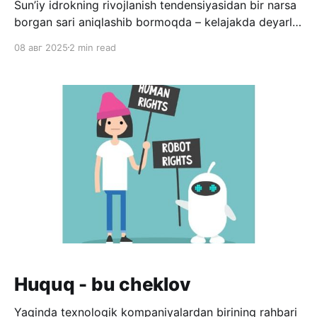
Sun’iy idrokning rivojlanish tendensiyasidan bir narsa
borgan sari aniqlashib bormoqda – kelajakda deyarli
barcha ishlar sun’iy idrok yoki robotlar vositasida
08 авг 2025
2 min read
bajarilishi mumkin. Bir qarashda bu juda zo’r, hamma
ishni robotlar qiladi, odamlar hech narsa qilishi shart
emas. “Osh bo’lsayu, ish bo’lmasa” degan davr
keladigandek. Lekin 2
Huquq - bu cheklov
Yaqinda texnologik kompaniyalardan birining rahbari