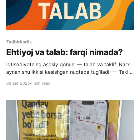
Tadbirkorlik
Ehtiyoj va talab: farqi nimada?
Iqtisodiyotning asosiy qonuni — talab va taklif. Narx
aynan shu ikkisi kesishgan nuqtada tug‘iladi: — Taklif
ortsa, narx tushadi. — Talab ortsa, narx oshadi. Lekin
08 авг 2025
1 min read
ko‘pchilik bir muhim narsani bilmaydi: 🔹 Ehtiyoj va
talab bu bir xil narsa emas. 🚫 Siz mashina haydashni
xohlaysiz, lekin mashinaga pulingiz yo‘q. Bu —
ehtiyoj. Ammo talab