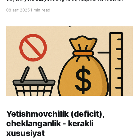
bo'lib, real hayotda bo'layotgan jarayonlar tahlili yoki
08 авг 2025
1 min read
kutaliyotgan natijalar prognizini aniqlash uchun
qo'llaniladi. Birinchi marta bunday konsept NASAda
kosmik qurilmalarning uchish jarayonini simulyatsiya
qilish uchun qo'
Yetishmovchilik (deficit),
cheklanganlik - kerakli
xususiyat