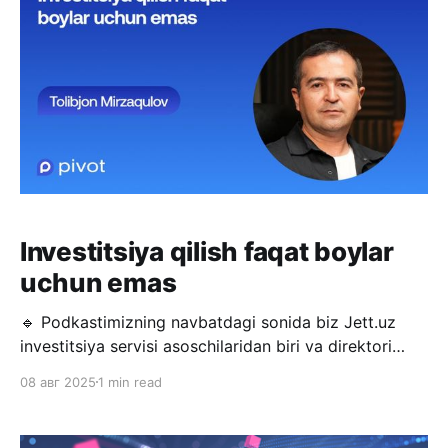
sayr qilish,
Investitsiya qilish faqat boylar
uchun emas
🔹 Podkastimizning navbatdagi sonida biz Jett.uz
investitsiya servisi asoschilaridan biri va direktori
Tolibjon Mirzaqulov bilan O‘zbekistonda investitsiya
08 авг 2025
1 min read
muhitining buguni va ertasi haqida suhbatlashdik.
Suhbat davomida muhim savollar yuzasidan fikr
almashdik: * Nega ko‘pchilik hali ham investitsiya