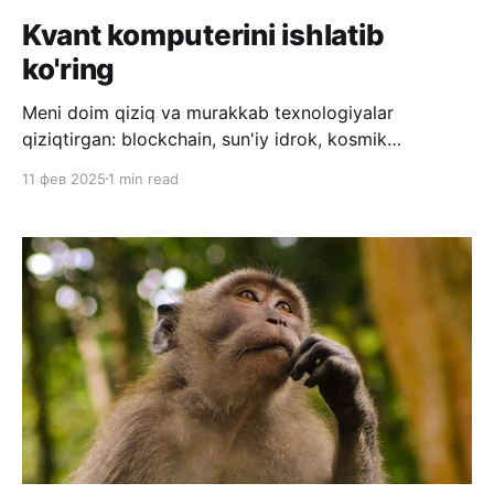
Kvant komputerini ishlatib
ko'ring
Meni doim qiziq va murakkab texnologiyalar
qiziqtirgan: blockchain, sun'iy idrok, kosmik
texnologiyalar va KVANT texnologiyasi. Kvant fizikasi,
11 фев 2025
1 min read
kvant mexanikasi birinchi marta o'ylab topilganda,
juda ko'p fiziklar uni tan olishga qarshilik qilishgan,
chunki u fizikaning ko'p fundamental qonunlariga
bo'ysunmaydigan tushunchalarni kiritgan.