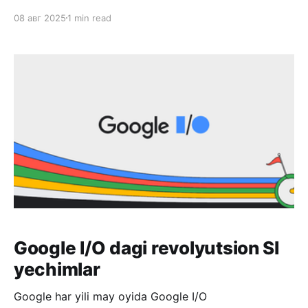
NVDA aksiyalarini olgan bo'lganingizda hozir bu pul
08 авг 2025
1 min read
$10 000 bo'lardi. Nimaga Nvidia ning aksiyalari
birdan bunchalik qimmatlar ketdi? Chunki bugungi
kundagi Sun'iy Idrok texnologiyalari "o'
Google I/O dagi revolyutsion SI
yechimlar
Google har yili may oyida Google I/O