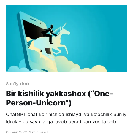
tahrirlash platformasi bo’lib, uni ommaga sotishda
ko’pchilik bu platformaga qiziqish bildirmagan.
Faqatgina yuristlar bu platforma qadrini tushinib,
undan
Sun'iy Idrok
Bir kishilik yakkashox (“One-
Person-Unicorn”)
ChatGPT chat ko’rinishida ishlaydi va ko’pchilik Sun’iy
Idrok - bu savollarga javob beradigan vosita deb
bilishadi. Lekin zamonaviy modellar ishni ma’lum
08 авг 2025
1 min read