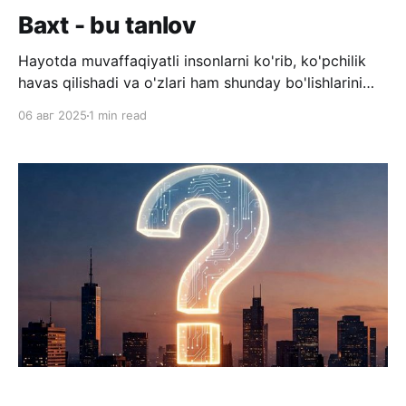
Baxt - bu tanlov
Hayotda muvaffaqiyatli insonlarni ko'rib, ko'pchilik
havas qilishadi va o'zlari ham shunday bo'lishlarini
istashadi. Hayotda inson yetib kelgan har bir nuqta -
06 авг 2025
1 min read
bu oldingi qilingan tanlovlar va qarorlar natijasi.
Muvaffaqiyatli insonlar shu darajaga yetgunlaricha
juda ko'p tanlovlar qilishgan. Ko'pchlik ularning