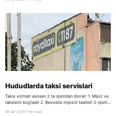
avtonomlik bilan mustaqil bajara oladigan agentlarni
ishlatish imkonini beradi. Kompyuterda nafaqat bitta
agent, balki parallel ishlaydigan ko’plab agentlarni
ishga tushirish mumkin. Mana bu videoda zamonaviy
Hududlarda taksi servislari
Taksi xizmati asosan 2 ta qismdan iborat: 1. Mijoz va
taksistni bog’lash 2. Bevosita mijozni tashish 2-qism
tushunarli, buning uchun haydovchi va mashina
08 авг 2025
1 min read
bo’lishi kerak. Bu doim deyarli bir xil bo’lgan