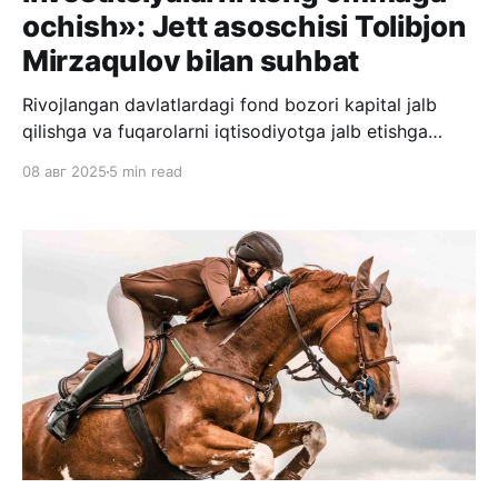
ochish»: Jett asoschisi Tolibjon
Mirzaqulov bilan suhbat
Rivojlangan davlatlardagi fond bozori kapital jalb
qilishga va fuqarolarni iqtisodiyotga jalb etishga
yordam beradi. Ammo O‘zbekistonda bu soha uzoq
08 авг 2025
5 min read
vaqt davomida yopiq hudud bo‘lib qolgan: murakkab
ro‘yxatdan o‘tish tartibi, qog‘ozbozlik va raqamli
yechimlarning yo‘qligi bunga sabab bo‘lgan. Vaziyat
2021-yildan boshlab o‘zgara