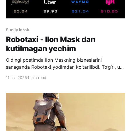
Sun'iy Idrok
Robotaxi - Ilon Mask dan
kutilmagan yechim
Oldingi postimda Ilon Maskning bizneslarini
sanaganda Robotaxi yodimdan ko’tarilibdi. To’g’ri, u
Mars bilan bevosita bog’liq emas, lekin u katta
11 авг 2025
1 min read
daromad ko’rish uchun qilingan biznes. Bilmaganlar
uchun Robotaxi - bu haydovchisiz taksi xizmati. Siz
ilovadan taksi chaqirasiz, va mashina o’zi yurib
keladi. Bunday loyihalarda hozirda eng