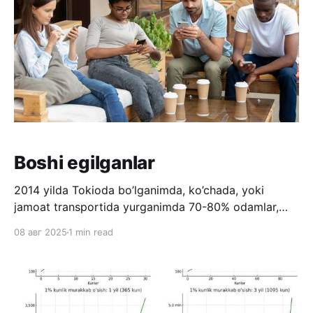
Boshi egilganlar
2014 yilda Tokioda bo’lganimda, ko’chada, yoki
jamoat transportida yurganimda 70-80% odamlar,
ayniqsa yoshlar telefondan bosh ko’tarmayotganini
08 авг 2025
1 min read
ko’rib, juda hayron bo’lgandim. Afsuski, hozir bizda
ham xuddi shu ahvol. Hammaning “boshi egilgan”… Bu
majoziy ma’noda ham to’g’ri deyish mumkin.
Telefonlar diqqatni tortib, odamlarni