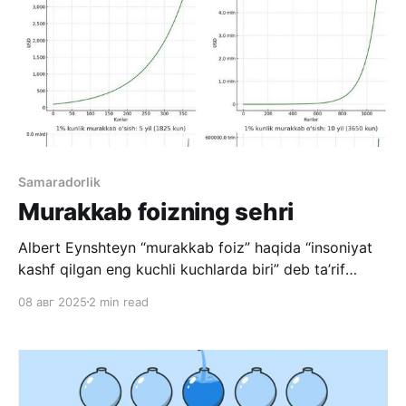
Samaradorlik
Murakkab foizning sehri
Albert Eynshteyn “murakkab foiz” haqida “insoniyat
kashf qilgan eng kuchli kuchlarda biri” deb ta’rif
bergan. Murakkab foiz bu oddiy tilda “o’sishning
08 авг 2025
2 min read
o’sishi” deyishimiz mumkin. Ya’ni 100 qiymatli
ko’rsatkich 1 kunda 1% ga o’ssa, keyingi kuni 101
ko’rsatkichi 1% ga o’ssa va hokazo.