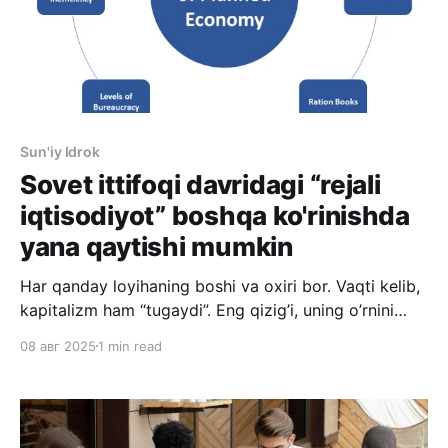
Sun'iy Idrok
Sovet ittifoqi davridagi “rejali
iqtisodiyot” boshqa ko'rinishda
yana qaytishi mumkin
Har qanday loyihaning boshi va oxiri bor. Vaqti kelib,
kapitalizm ham “tugaydi”. Eng qizig’i, uning o’rnini
avval hamma noto’g’ri deb hisoblagan rejali
08 авг 2025
1 min read
iqtisodiyot egallashi mumkin. Do’konlarda taxlanib
yotgan mahsulotlar, avtosalonlarda to’la avtomobillar,
yirik omborlarda turgan xomashyolar. Bularning
hammasi bizga ta’siri yo’qdek tuyulgani