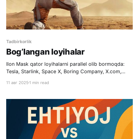
Tadbirkorlik
Bog’langan loyihalar
Ilon Mask qator loyihalarni parallel olib bormoqda:
Tesla, Starlink, Space X, Boring Company, X.com,
Grok, Neuralink, Optimus va hokazolar. Ilon Maskning
11 авг 2025
1 min read
katta orzusi bor: Mars sayyorasida inson
koloniyalarini yaratish. Barcha qilinayotgan loyihalari
(X dan tashqari) shu maqsadga qaratilgan. SpaceX
kosmosga chiqish uchun, Starlink - kosmik va
planetar masshtabda aloqani ta’