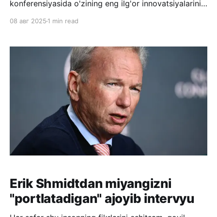
konferensiyasida o'zining eng ilg'or innovatsiyalarini
taqdim etadi. Bu yilgi konferensiya deyarli to'liq
08 авг 2025
1 min read
Sun'iy Idrok bo'yicha yechimlarga qaratildi.
Konferensiyaning to'liq versiyasini mana bu yerdan
ko'rib olishingiz mumkin: https://www.
Erik Shmidtdan miyangizni
"portlatadigan" ajoyib intervyu