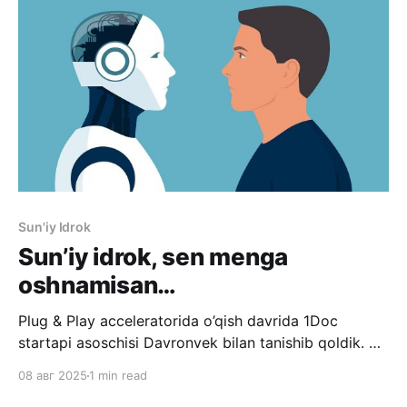
ko'nikmalari. Investitsion savodxonlik - investitsiya
turlari
Sun'iy Idrok
Sun’iy idrok, sen menga
oshnamisan…
Plug & Play acceleratorida o’qish davrida 1Doc
startapi asoschisi Davronvek bilan tanishib qoldik. U
qiziq bir holatni aytib berdi: 1Doc Sun’iy Idrok
08 авг 2025
1 min read
yordamida yuridik hujjatlarni oson yaratish va