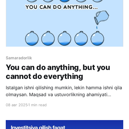
Samaradorlik
You can do anything, but you
cannot do everything
Istalgan ishni qilishing mumkin, lekin hamma ishni qila
olmaysan. Maqsad va ustuvorlikning ahamiyati
haqida aytilgan eng kuchli ibora shu bo’lsa kerak deb
08 авг 2025
1 min read
o’ylayman. Siz har bir qadamda millionlab tanlovlar
ichida bo’lasiz. Ertalab ishga borish yoki bormaslik,
kofe yoki choy ichish, sevimli kitobingizni o’qish yoki