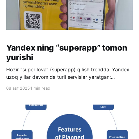
Yandex ning “superapp” tomon
yurishi
Hozir “superilova” (superapp) qilish trendda. Yandex
uzoq yillar davomida turli servislar yaratgan:
Yandex.Taxi, Yandex.Maps (xarita), Yandex.Navi
08 авг 2025
1 min read
(navigator), Yandex.Lavka, Yandex.Market va
hokazolar. Yaqinda shu ko’plab ilovalarni Yandex.Go
ilovasi ichiga jamlashni boshladi, va asos sifatida eng
ko’p ishlatiladigan Yandex.Taxi olindi. Ko’pchilikka bu