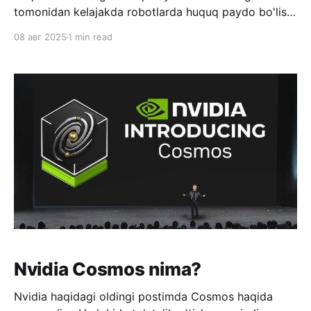
tomonidan kelajakda robotlarda huquq paydo bo'lishi
haqidagi nazariyani eshitib qoldim. Bir qarashda
08 авг 2025
1 min read
robotlarda huquqning paydo bo'lishi normadek
tuyuldi. Lekin bu degani, agar robotda huquq paydo
bo'lsa, bu odamlarda ularga nisbatan cheklovning
paydo bo'lishini anglatadi. Mohiyatan hudud bu
Nvidia Cosmos nima?
Nvidia haqidagi oldingi postimda Cosmos haqida