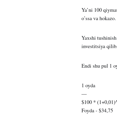
Ya’ni 100 qiymat
o’ssa va hokazo.
Yaxshi tushinish
investitsiya qili
Endi shu pul 1 oy
1 oyda
—
$100 * (1+0,01)
Foyda - $34,75