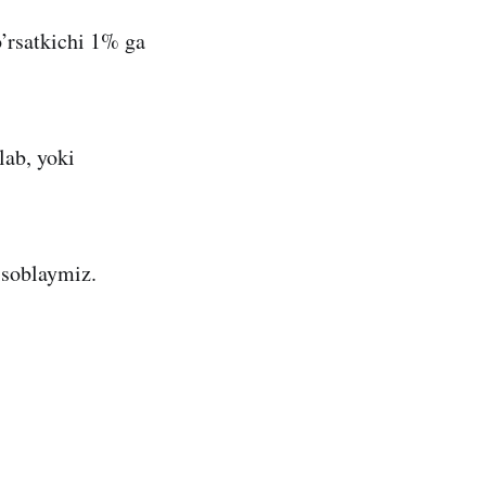
o’rsatkichi 1% ga
lab, yoki
hisoblaymiz.