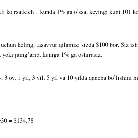
li ko’rsatkich 1 kunda 1% ga o’ssa, keyingi kuni 101 k
 uchun keling, tasavvur qilamiz: sizda $100 bor. Siz ish
b, yoki jamg’arib, kuniga 1% ga oshirasiz.
, 3 oy, 1 yil, 3 yil, 5 yil va 10 yilda qancha bo’lishini 
^30 = $134,78