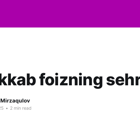
kab foizning sehr
 Mirzaqulov
25
•
2 min read