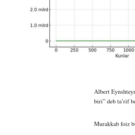
Albert Eynshteyn
biri” deb ta’rif 
Murakkab foiz bu