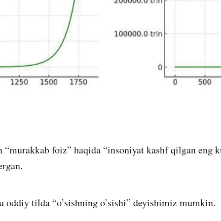
 “murakkab foiz” haqida “insoniyat kashf qilgan eng k
bergan.
 oddiy tilda “o’sishning o’sishi” deyishimiz mumkin.