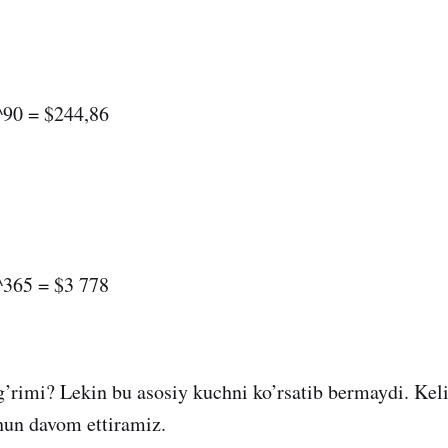
^90 = $244,86
^365 = $3 778
rimi? Lekin bu asosiy kuchni ko’rsatib bermaydi. Keli
chun davom ettiramiz.