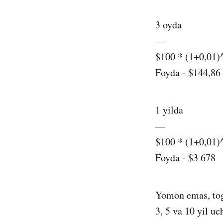
3 oyda
—
$100 * (1+0,01)
Foyda - $144,86
1 yilda
—
$100 * (1+0,01)
Foyda - $3 678
Yomon emas, tog’
3, 5 va 10 yil u