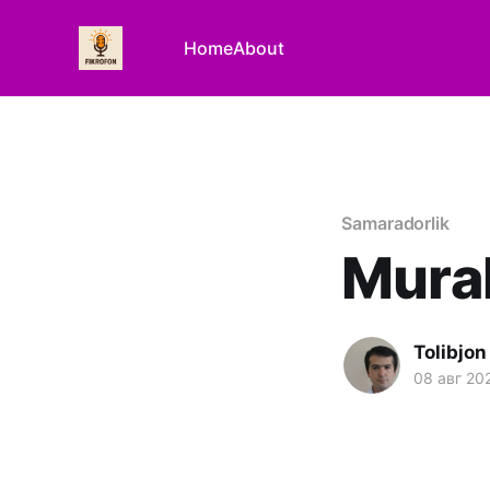
Home
About
Samaradorlik
Murak
Tolibjon
08 авг 20