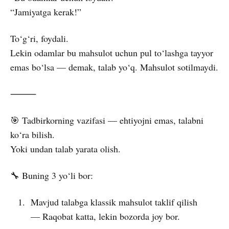
“Jamiyatga kerak!”
To‘g‘ri, foydali.
Lekin odamlar bu mahsulot uchun pul to‘lashga tayyor
emas bo‘lsa — demak, talab yo‘q. Mahsulot sotilmaydi.
⸻
🎯 Tadbirkorning vazifasi — ehtiyojni emas, talabni
ko‘ra bilish.
Yoki undan talab yarata olish.
🔧 Buning 3 yo‘li bor:
Mavjud talabga klassik mahsulot taklif qilish
— Raqobat katta, lekin bozorda joy bor.