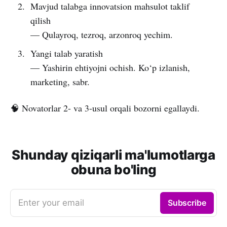
Mavjud talabga innovatsion mahsulot taklif
qilish
— Qulayroq, tezroq, arzonroq yechim.
Yangi talab yaratish
— Yashirin ehtiyojni ochish. Ko‘p izlanish,
marketing, sabr.
🧠 Novatorlar 2- va 3-usul orqali bozorni egallaydi.
Shunday qiziqarli ma'lumotlarga
obuna bo'ling
Enter your email
Subscribe