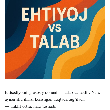
Iqtisodiyotning asosiy qonuni — talab va taklif. Narx
aynan shu ikkisi kesishgan nuqtada tug‘iladi:
— Taklif ortsa, narx tushadi.