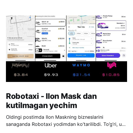
Robotaxi - Ilon Mask dan
kutilmagan yechim
Oldingi postimda Ilon Maskning bizneslarini
sanaganda Robotaxi yodimdan ko’tarilibdi. To’g’ri, u
Mars bilan bevosita bog’liq emas, lekin u katta