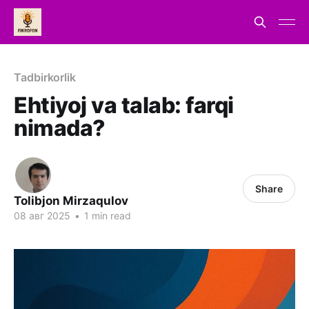
Tadbirkorlik
Ehtiyoj va talab: farqi
nimada?
Share
Tolibjon Mirzaqulov
08 авг 2025
•
1 min read