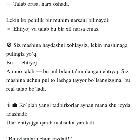
— Talab ortsa, narx oshadi.
Lekin ko‘pchilik bir muhim narsani bilmaydi:
🔹 Ehtiyoj va talab bu bir xil narsa emas.
🚫 Siz mashina haydashni xohlaysiz, lekin mashinaga
pulingiz yo‘q.
Bu — ehtiyoj.
Ammo talab — bu pul bilan ta’minlangan ehtiyoj. Siz
mashina uchun pul to‘lashga tayyor bo‘lsangizgina, bu
real talab bo‘ladi.
👨‍💼 Ko‘plab yangi tadbirkorlar aynan mana shu joyda
adashadi:
Ular ehtiyojga qarab mahsulot yaratadi.
“Bu odamlar uchun foydali!”