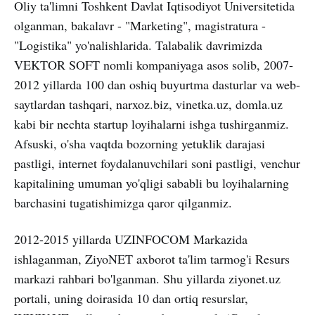
Oliy ta'limni Toshkent Davlat Iqtisodiyot Universitetida
olganman, bakalavr - "Marketing", magistratura -
"Logistika" yo'nalishlarida. Talabalik davrimizda
VEKTOR SOFT nomli kompaniyaga asos solib, 2007-
2012 yillarda 100 dan oshiq buyurtma dasturlar va web-
saytlardan tashqari, narxoz.biz, vinetka.uz, domla.uz
kabi bir nechta startup loyihalarni ishga tushirganmiz.
Afsuski, o'sha vaqtda bozorning yetuklik darajasi
pastligi, internet foydalanuvchilari soni pastligi, venchur
kapitalining umuman yo'qligi sababli bu loyihalarning
barchasini tugatishimizga qaror qilganmiz.
2012-2015 yillarda UZINFOCOM Markazida
ishlaganman, ZiyoNET axborot ta'lim tarmog'i Resurs
markazi rahbari bo'lganman. Shu yillarda ziyonet.uz
portali, uning doirasida 10 dan ortiq resurslar,