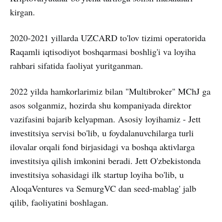
kirgan.
2020-2021 yillarda UZCARD to'lov tizimi operatorida
Raqamli iqtisodiyot boshqarmasi boshlig'i va loyiha
rahbari sifatida faoliyat yuritganman.
2022 yilda hamkorlarimiz bilan "Multibroker" MChJ ga
asos solganmiz, hozirda shu kompaniyada direktor
vazifasini bajarib kelyapman. Asosiy loyihamiz - Jett
investitsiya servisi bo'lib, u foydalanuvchilarga turli
ilovalar orqali fond birjasidagi va boshqa aktivlarga
investitsiya qilish imkonini beradi. Jett O'zbekistonda
investitsiya sohasidagi ilk startup loyiha bo'lib, u
AloqaVentures va SemurgVC dan seed-mablag' jalb
qilib, faoliyatini boshlagan.