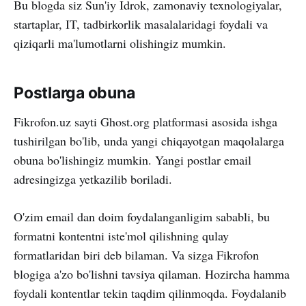
Bu blogda siz Sun'iy Idrok, zamonaviy texnologiyalar,
startaplar, IT, tadbirkorlik masalalaridagi foydali va
qiziqarli ma'lumotlarni olishingiz mumkin.
Postlarga obuna
Fikrofon.uz sayti Ghost.org platformasi asosida ishga
tushirilgan bo'lib, unda yangi chiqayotgan maqolalarga
obuna bo'lishingiz mumkin. Yangi postlar email
adresingizga yetkazilib boriladi.
O'zim email dan doim foydalanganligim sababli, bu
formatni kontentni iste'mol qilishning qulay
formatlaridan biri deb bilaman. Va sizga Fikrofon
blogiga a'zo bo'lishni tavsiya qilaman. Hozircha hamma
foydali kontentlar tekin taqdim qilinmoqda. Foydalanib