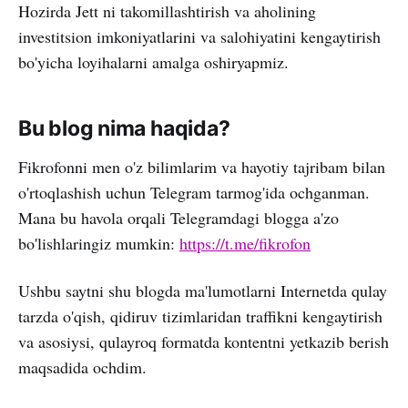
Hozirda Jett ni takomillashtirish va aholining
investitsion imkoniyatlarini va salohiyatini kengaytirish
bo'yicha loyihalarni amalga oshiryapmiz.
Bu blog nima haqida?
Fikrofonni men o'z bilimlarim va hayotiy tajribam bilan
o'rtoqlashish uchun Telegram tarmog'ida ochganman.
Mana bu havola orqali Telegramdagi blogga a'zo
bo'lishlaringiz mumkin:
https://t.me/fikrofon
Ushbu saytni shu blogda ma'lumotlarni Internetda qulay
tarzda o'qish, qidiruv tizimlaridan traffikni kengaytirish
va asosiysi, qulayroq formatda kontentni yetkazib berish
maqsadida ochdim.