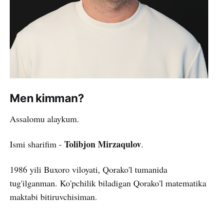
Men kimman?
Assalomu alaykum.
Tolibjon Mirzaqulov
Ismi sharifim -
.
1986 yili Buxoro viloyati, Qorako'l tumanida
tug'ilganman. Ko'pchilik biladigan Qorako'l matematika
maktabi bitiruvchisiman.