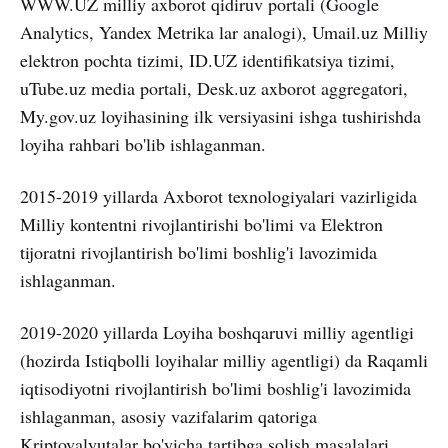
WWW.UZ milliy axborot qidiruv portali (Google
Analytics, Yandex Metrika lar analogi), Umail.uz Milliy
elektron pochta tizimi, ID.UZ identifikatsiya tizimi,
uTube.uz media portali, Desk.uz axborot aggregatori,
My.gov.uz loyihasining ilk versiyasini ishga tushirishda
loyiha rahbari bo'lib ishlaganman.
2015-2019 yillarda Axborot texnologiyalari vazirligida
Milliy kontentni rivojlantirishi bo'limi va Elektron
tijoratni rivojlantirish bo'limi boshlig'i lavozimida
ishlaganman.
2019-2020 yillarda Loyiha boshqaruvi milliy agentligi
(hozirda Istiqbolli loyihalar milliy agentligi) da Raqamli
iqtisodiyotni rivojlantirish bo'limi boshlig'i lavozimida
ishlaganman, asosiy vazifalarim qatoriga
Kriptovalyutalar bo'yicha tartibga solish masalalari