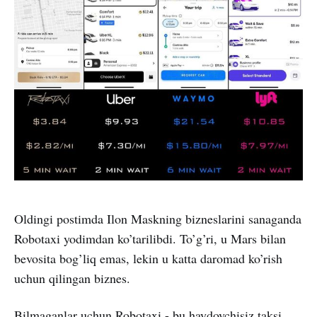
Oldingi postimda Ilon Maskning bizneslarini sanaganda
Robotaxi yodimdan ko’tarilibdi. To’g’ri, u Mars bilan
bevosita bog’liq emas, lekin u katta daromad ko’rish
uchun qilingan biznes.
Bilmaganlar uchun Robotaxi - bu haydovchisiz taksi