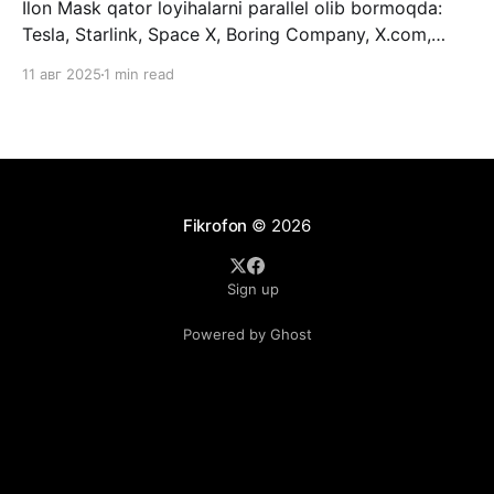
Ilon Mask qator loyihalarni parallel olib bormoqda:
Tesla, Starlink, Space X, Boring Company, X.com,
Grok, Neuralink, Optimus va hokazolar. Ilon Maskning
11 авг 2025
1 min read
katta orzusi bor: Mars sayyorasida inson
koloniyalarini yaratish. Barcha qilinayotgan loyihalari
(X dan tashqari) shu maqsadga qaratilgan. SpaceX
kosmosga chiqish uchun, Starlink - kosmik va
planetar masshtabda aloqani ta’
Fikrofon
© 2026
Sign up
Powered by Ghost