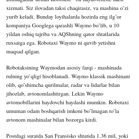
xizmati. Siz ilovadan taksi chaqirasiz, va mashina o’zi
yurib keladi. Bunday loyihalarda hozirda eng ilg’or
kompaniya Googlega qarashli Waymo bo’lib, u 10
yildan oshiq tajriba va AQShning qator shtatlarida
ruxsatga ega. Robotaxi Waymo ni quvib yetishni
maqsad qilgan.
Robotaksining Waymodan asosiy farqi - mashinada
rulning yo’qligi hisoblanadi. Waymo klassik mashinani
olib, qo’shimcha qurilmalar, radar va lidarlar bilan
jihozlab, avtonomlashtirgan. Lekin Waymo
avtomobillarini haydovchi haydashi mumkin. Robotaxi
umuman odam boshqarish imkoni bo’lmagan to’la
avtonom mashinalar bilan bozorga kirdi.
Postdagi suratda San Fransisko shtatida 1.36 mil, yoki