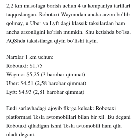
2,2 km masofaga borish uchun 4 ta kompaniya tariflari
taqqoslangan. Robotaxi Waymodan ancha arzon bo’lib
qolmay, u Uber va Lyft dagi klassik taksilardan ham
ancha arzonligini ko’rish mumkin. Shu ketishda bo’lsa,
AQShda taksistlarga qiyin bo’lishi tayin.
Narxlar 1 km uchun:
Robotaxi: $1,75
Waymo: $5,25 (3 barobar qimmat)
Uber: $4,51 (2,58 barobar qimmat)
Lyft: $4,93 (2,81 barobar qimmat)
Endi sarlavhadagi ajoyib fikrga kelsak: Robotaxi
platformasi Tesla avtomobillari bilan bir xil. Bu degani
Robotaxi qiladigan ishni Tesla avtomobili ham qila
oladi degani.