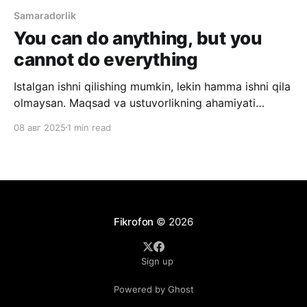
Samaradorlik
You can do anything, but you
cannot do everything
Istalgan ishni qilishing mumkin, lekin hamma ishni qila
olmaysan. Maqsad va ustuvorlikning ahamiyati
haqida aytilgan eng kuchli ibora shu bo’lsa kerak deb
08 авг 2025
1 min read
o’ylayman. Siz har bir qadamda millionlab tanlovlar
ichida bo’lasiz. Ertalab ishga borish yoki bormaslik,
kofe yoki choy ichish, sevimli kitobingizni o’qish yoki
sayr qilish,
Fikrofon
© 2026
Sign up
Powered by Ghost