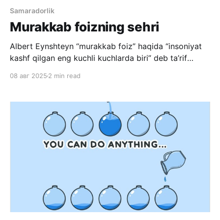
Samaradorlik
Murakkab foizning sehri
Albert Eynshteyn “murakkab foiz” haqida “insoniyat
kashf qilgan eng kuchli kuchlarda biri” deb ta’rif
bergan. Murakkab foiz bu oddiy tilda “o’sishning
08 авг 2025
2 min read
o’sishi” deyishimiz mumkin. Ya’ni 100 qiymatli
ko’rsatkich 1 kunda 1% ga o’ssa, keyingi kuni 101
ko’rsatkichi 1% ga o’ssa va hokazo.