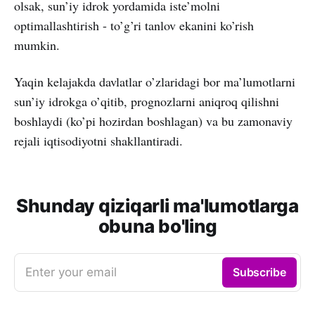
olsak, sun’iy idrok yordamida iste’molni
optimallashtirish - to’g’ri tanlov ekanini ko’rish
mumkin.
Yaqin kelajakda davlatlar o’zlaridagi bor ma’lumotlarni
sun’iy idrokga o’qitib, prognozlarni aniqroq qilishni
boshlaydi (ko’pi hozirdan boshlagan) va bu zamonaviy
rejali iqtisodiyotni shakllantiradi.
Shunday qiziqarli ma'lumotlarga
obuna bo'ling
Enter your email
Subscribe