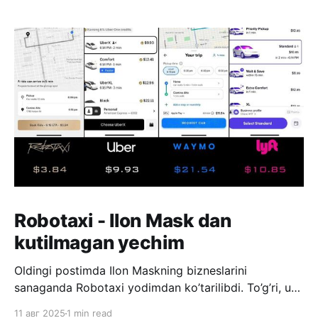
Robotaxi - Ilon Mask dan
kutilmagan yechim
Oldingi postimda Ilon Maskning bizneslarini
sanaganda Robotaxi yodimdan ko’tarilibdi. To’g’ri, u
Mars bilan bevosita bog’liq emas, lekin u katta
11 авг 2025
1 min read