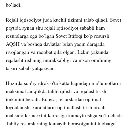
bo’ladi.
Rejali iqtisodiyot juda kuchli tizimni talab qiladi. Sovet
paytida aynan shu rejali iqtisodiyot sababli kam
resurslarga ega bo’lgan Sovet Ittifoqi ko’p resursli
AQSH va boshqa davlatlar bilan yaqin darajada
rivojlangan va raqobat qila olgan. Lekin yakunda
rejalashtirishning murakkabligi va inson omilining
ta’siri sabab yutqazgan.
Hozirda sun’iy idrok o’ta katta hajmdagi ma’lumotlarni
maksimal aniqlikda tahlil qilish va rejalashtirish
imkonini beradi. Bu esa, resurslardan optimal
foydalanish, xarajatlarni optimallashtirish orqali
mahsulotlar narxini karrasiga kamaytirishga yo’l ochadi.
Tabiiy resurslarning kamayib borayotganini inobatga