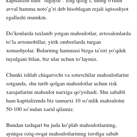
avval hamma noto’g’ri deb hisoblagan rejali iqtisodiyot
egallashi mumkin.
Do’konlarda taxlanib yotgan mahsulotlar, avtosalonlarda
to’la avtomobillar, yirik omborlarda turgan
xomashyolar. Bularning hammasi bizga ta’siri yo’qdek
tuyulgani bilan, biz ular uchun to’laymiz.
Chunki ishlab chiqarivchi va sotuvchilar mahsulotlarini
sotganda, shu turib qolgan mahsulotlar uchun risk
xarajatlarini mahsulot narxiga qo’yishadi. Shu sababli
ham kapitalizmda biz tannarxi 10 so’mlik mahsulotni
50-100 so’mdan xarid qilamiz.
Bundan tashqari bu juda ko’plab mahsulotlarning,
ayniqsa oziq-ovqat mahsulotlarining isrofiga sabab