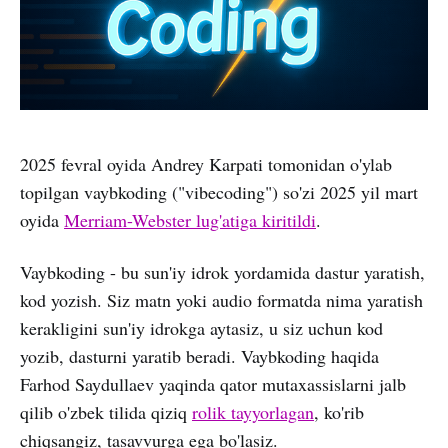
2025 fevral oyida Andrey Karpati tomonidan o'ylab
topilgan vaybkoding ("vibecoding") so'zi 2025 yil mart
oyida
Merriam-Webster lug'atiga kiritildi
.
Vaybkoding - bu sun'iy idrok yordamida dastur yaratish,
kod yozish. Siz matn yoki audio formatda nima yaratish
kerakligini sun'iy idrokga aytasiz, u siz uchun kod
yozib, dasturni yaratib beradi. Vaybkoding haqida
Farhod Saydullaev yaqinda qator mutaxassislarni jalb
qilib o'zbek tilida qiziq
rolik tayyorlagan
, ko'rib
chiqsangiz, tasavvurga ega bo'lasiz.