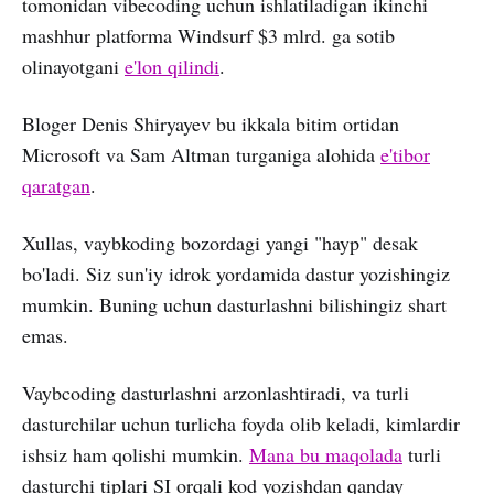
tomonidan vibecoding uchun ishlatiladigan ikinchi
mashhur platforma Windsurf $3 mlrd. ga sotib
olinayotgani
e'lon qilindi
.
Bloger Denis Shiryayev bu ikkala bitim ortidan
Microsoft va Sam Altman turganiga alohida
e'tibor
qaratgan
.
Xullas, vaybkoding bozordagi yangi "hayp" desak
bo'ladi. Siz sun'iy idrok yordamida dastur yozishingiz
mumkin. Buning uchun dasturlashni bilishingiz shart
emas.
Vaybcoding dasturlashni arzonlashtiradi, va turli
dasturchilar uchun turlicha foyda olib keladi, kimlardir
ishsiz ham qolishi mumkin.
Mana bu maqolada
turli
dasturchi tiplari SI orqali kod yozishdan qanday