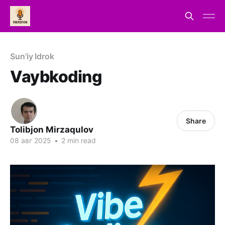
Sun'iy Idrok
Vaybkoding
Share
Tolibjon Mirzaqulov
08 авг 2025
•
2 min read