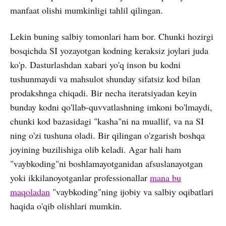
manfaat olishi mumkinligi tahlil qilingan.
Lekin buning salbiy tomonlari ham bor. Chunki hozirgi
bosqichda SI yozayotgan kodning keraksiz joylari juda
ko'p. Dasturlashdan xabari yo'q inson bu kodni
tushunmaydi va mahsulot shunday sifatsiz kod bilan
prodakshnga chiqadi. Bir necha iteratsiyadan keyin
bunday kodni qo'llab-quvvatlashning imkoni bo'lmaydi,
chunki kod bazasidagi "kasha"ni na muallif, va na SI
ning o'zi tushuna oladi. Bir qilingan o'zgarish boshqa
joyining buzilishiga olib keladi. Agar hali ham
"vaybkoding"ni boshlamayotganidan afsuslanayotgan
yoki ikkilanoyotganlar professionallar
mana bu
maqoladan
"vaybkoding"ning ijobiy va salbiy oqibatlari
haqida o'qib olishlari mumkin.