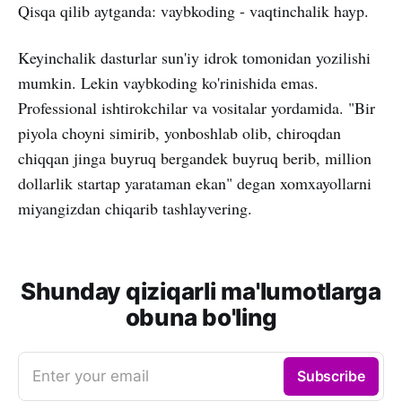
Qisqa qilib aytganda: vaybkoding - vaqtinchalik hayp.
Keyinchalik dasturlar sun'iy idrok tomonidan yozilishi
mumkin. Lekin vaybkoding ko'rinishida emas.
Professional ishtirokchilar va vositalar yordamida. "Bir
piyola choyni simirib, yonboshlab olib, chiroqdan
chiqqan jinga buyruq bergandek buyruq berib, million
dollarlik startap yarataman ekan" degan xomxayollarni
miyangizdan chiqarib tashlayvering.
Shunday qiziqarli ma'lumotlarga
obuna bo'ling
Enter your email
Subscribe