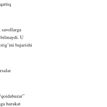
qattiq
 savollarga
 bilmaydi. U
rig’ini bajarishi
rsalar
 “qoidabuzar”
hga harakat