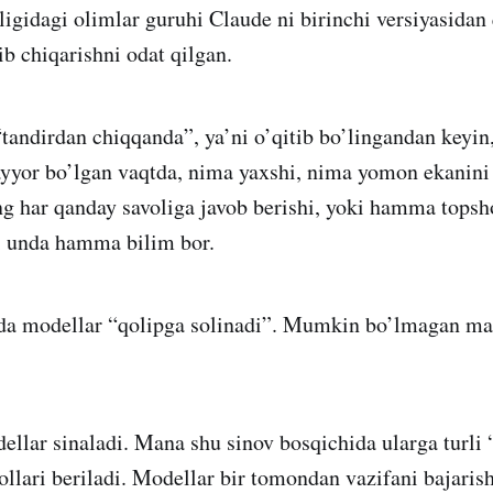
gidagi olimlar guruhi Claude ni birinchi versiyasidan 
ib chiqarishni odat qilgan.
tandirdan chiqqanda”, ya’ni o’qitib bo’lingandan keyin,
ayyor bo’lgan vaqtda, nima yaxshi, nima yomon ekanini
g har qanday savoliga javob berishi, yoki hamma topsho
 unda hamma bilim bor.
da modellar “qolipga solinadi”. Mumkin bo’lmagan ma
llar sinaladi. Mana shu sinov bosqichida ularga turli
vollari beriladi. Modellar bir tomondan vazifani bajaris