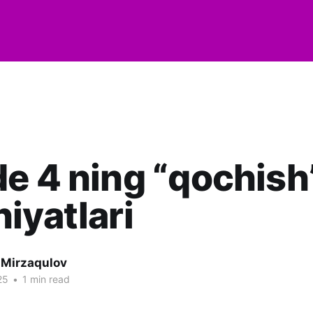
e 4 ning “qochish
iyatlari
 Mirzaqulov
25
•
1 min read