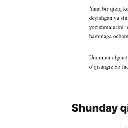
Yana bir qiziq k
deyishgan va sin
yozishmalarini j
hammaga ochaman
Umuman olganda, 
o’qisangiz bo’lad
Shunday qi