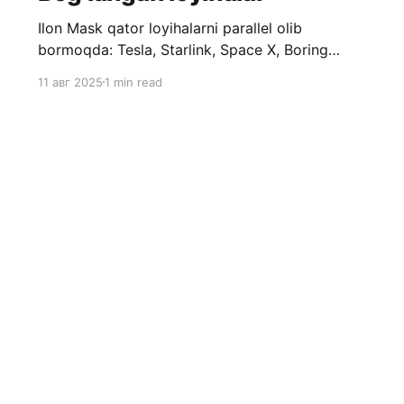
Ilon Mask qator loyihalarni parallel olib
bormoqda: Tesla, Starlink, Space X, Boring
Company, X.com, Grok, Neuralink, Optimus va
11 авг 2025
1 min read
hokazolar. Ilon Maskning katta orzusi bor: Mars
sayyorasida inson koloniyalarini yaratish.
Barcha qilinayotgan loyihalari (X dan tashqari)
shu maqsadga qaratilgan. SpaceX kosmosga
chiqish uchun, Starlink - kosmik va planetar
masshtabda aloqani ta’
Sign up