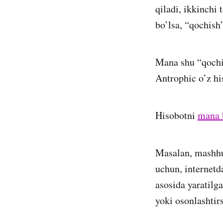
qiladi, ikkinchi
bo’lsa, “qochish
Mana shu “qochis
Antrophic o’z hi
Hisobotni
mana 
Masalan, mashhur
uchun, internetda
asosida yaratilg
yoki osonlashti