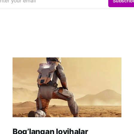
nter your email
Subscrib
Bog’langan loyihalar