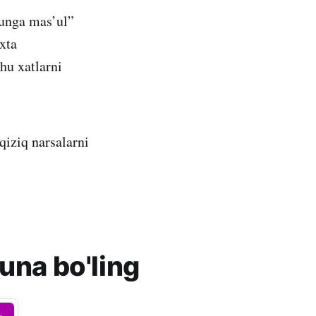
bunga mas’ul”
xta
hu xatlarni
qiziq narsalarni
una bo'ling