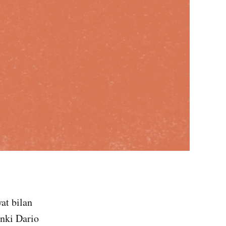
at bilan
nki Dario