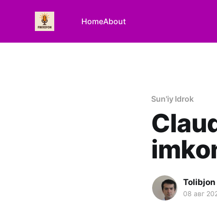
Home
About
Sun'iy Idrok
Claud
imkon
Tolibjon
08 авг 20