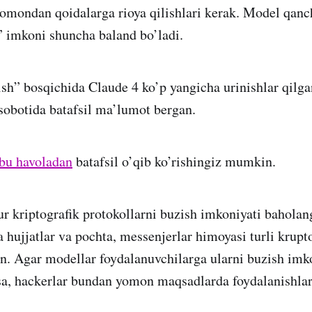
 tomondan qoidalarga rioya qilishlari kerak. Model qanc
” imkoni shuncha baland bo’ladi.
h” bosqichida Claude 4 ko’p yangicha urinishlar qilga
sobotida batafsil ma’lumot bergan.
bu havoladan
batafsil o’qib ko’rishingiz mumkin.
 kriptografik protokollarni buzish imkoniyati baholan
 hujjatlar va pochta, messenjerlar himoyasi turli krupto
an. Agar modellar foydalanuvchilarga ularni buzish imko
rsa, hackerlar bundan yomon maqsadlarda foydalanishla