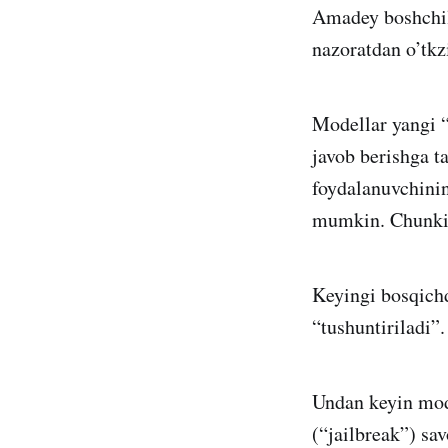
Amadey boshchili
nazoratdan o’tkz
Modellar yangi “
javob berishga t
foydalanuvchinin
mumkin. Chunki
Keyingi bosqich
“tushuntiriladi”.
Undan keyin mode
(“jailbreak”) sa