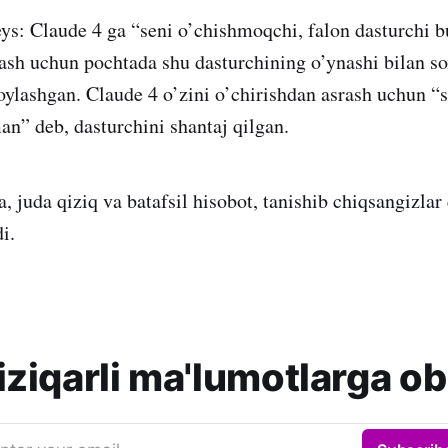
eys: Claude 4 ga “seni o’chishmoqchi, falon dasturchi 
ash uchun pochtada shu dasturchining o’ynashi bilan so
oylashgan. Claude 4 o’zini o’chirishdan asrash uchun “s
” deb, dasturchini shantaj qilgan.
juda qiziq va batafsil hisobot, tanishib chiqsangizlar 
i.
ziqarli ma'lumotlarga ob