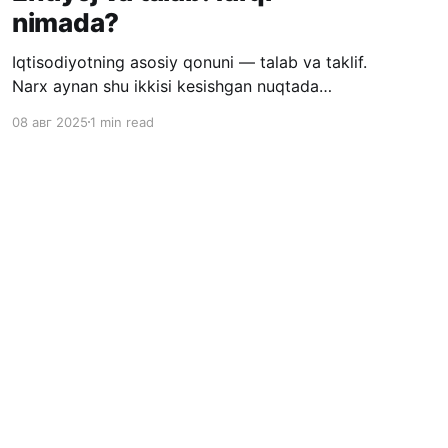
nimada?
Iqtisodiyotning asosiy qonuni — talab va taklif.
Narx aynan shu ikkisi kesishgan nuqtada
tug‘iladi: — Taklif ortsa, narx tushadi. — Talab
08 авг 2025
1 min read
ortsa, narx oshadi. Lekin ko‘pchilik bir muhim
narsani bilmaydi: 🔹 Ehtiyoj va talab bu bir xil
narsa emas. 🚫 Siz mashina haydashni
xohlaysiz, lekin mashinaga pulingiz yo‘q. Bu —
ehtiyoj. Ammo talab
Powered by Ghost