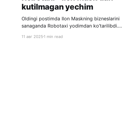
kutilmagan yechim
Oldingi postimda Ilon Maskning bizneslarini
sanaganda Robotaxi yodimdan ko’tarilibdi.
To’g’ri, u Mars bilan bevosita bog’liq emas, lekin
11 авг 2025
1 min read
u katta daromad ko’rish uchun qilingan biznes.
Bilmaganlar uchun Robotaxi - bu haydovchisiz
taksi xizmati. Siz ilovadan taksi chaqirasiz, va
mashina o’zi yurib keladi. Bunday loyihalarda
hozirda eng
Fikrofon
© 2026