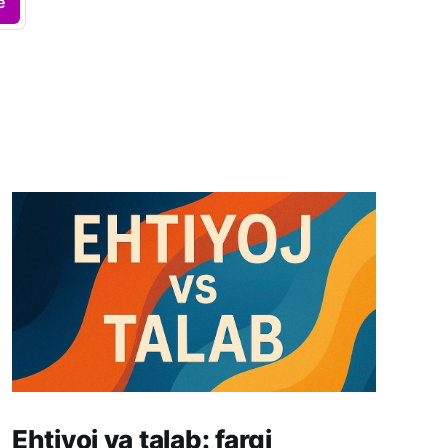
e
Ehtiyoj va talab: farqi