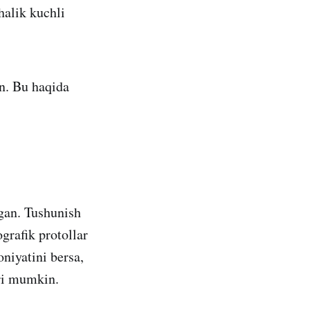
halik kuchli
n. Bu haqida
gan. Tushunish
grafik protollar
niyatini bersa,
ri mumkin.