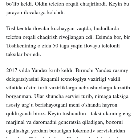
bo’lib keldi. Oldin telefon orqali chaqirilardi. Keyin bu
jarayon ilovalarga ko’chdi.
Toshkentda ilovalar kuchaygan vaqtda, hududlarda
telefon orqali chaqirish rivojlangan edi. Esimda bor, bir
Toshkentning o’zida 50 taga yaqin ilovayu telefonli
taksilar bor edi.
2017 yilda Yandex kirib keldi. Birinchi Yandex rasmiy
delegatsiyasini Raqamli texnologiya vazirligi vakili
sifatida o’zim turli vazirliklarga uchrashuvlarga kuzatib
borganman. Ular shuncha servisi turib, nimaga taksiga
asosiy urg’u berishayotgani meni o’shanda hayron
qoldirgandi biroz. Keyin tushundim - taksi ularning eng
marjinal va daromadni generatsia qiladigan, bozorni
egallashga yordam beradigan lokomotiv servislaridan