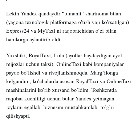
Lekin Yandex qandaydir “tumanli” shartnoma bilan
(yagona texnologik platformaga o’tish vaji ko’rsatilgan)
Express24 va MyTaxi ni raqobatchidan o’zi bilan
hamkorga aylantirib oldi.
Yaxshiki, RoyalTaxi, Lola (ayollar haydaydigan ayol
mijozlar uchun taksi), OnlineTaxi kabi kompaniyalar
paydo bo’lishdi va rivojlanishmoqda. Marg’ilonga
kelgandim, ko’chalarda asosan RoyalTaxi va OnlineTaxi
mashinalarini ko’rib xursand bo’ldim. Toshkentda
raqobat kuchliligi uchun bular Yandex yetmagan
joylarni egallab, biznesini mustahkamlab, to’g’ri
qilishyapti.