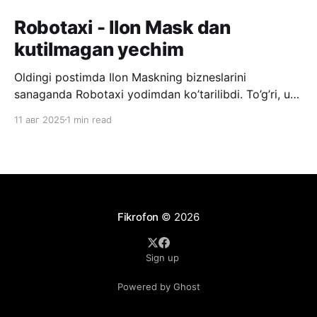
Robotaxi - Ilon Mask dan
kutilmagan yechim
Oldingi postimda Ilon Maskning bizneslarini
sanaganda Robotaxi yodimdan ko’tarilibdi. To’g’ri, u
Mars bilan bevosita bog’liq emas, lekin u katta
11 авг 2025
1 min read
daromad ko’rish uchun qilingan biznes. Bilmaganlar
uchun Robotaxi - bu haydovchisiz taksi xizmati. Siz
ilovadan taksi chaqirasiz, va mashina o’zi yurib
keladi. Bunday loyihalarda hozirda eng
Fikrofon
© 2026
Sign up
Powered by Ghost