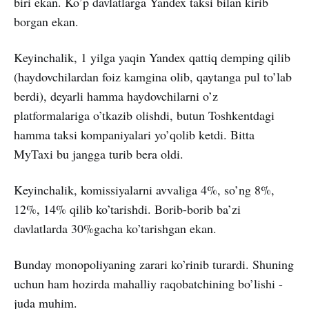
biri ekan. Ko’p davlatlarga Yandex taksi bilan kirib
borgan ekan.
Keyinchalik, 1 yilga yaqin Yandex qattiq demping qilib
(haydovchilardan foiz kamgina olib, qaytanga pul to’lab
berdi), deyarli hamma haydovchilarni o’z
platformalariga o’tkazib olishdi, butun Toshkentdagi
hamma taksi kompaniyalari yo’qolib ketdi. Bitta
MyTaxi bu jangga turib bera oldi.
Keyinchalik, komissiyalarni avvaliga 4%, so’ng 8%,
12%, 14% qilib ko’tarishdi. Borib-borib ba’zi
davlatlarda 30%gacha ko’tarishgan ekan.
Bunday monopoliyaning zarari ko’rinib turardi. Shuning
uchun ham hozirda mahalliy raqobatchining bo’lishi -
juda muhim.